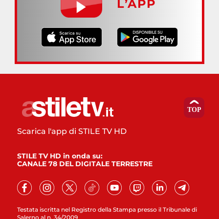
L’APP
Scarica l'app di STILE TV HD
STILE TV HD in onda su:
CANALE 78 DEL DIGITALE TERRESTRE
Testata iscritta nel Registro della Stampa presso il Tribunale di
Salerno al n. 34/2009