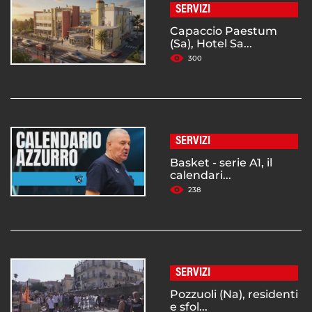
SERVIZI
Capaccio Paestum
(Sa), Hotel Sa...
300
SERVIZI
Basket - serie A1, il
calendari...
238
SERVIZI
Pozzuoli (Na), residenti
e sfol...