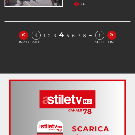
66
«
»
‹
›
4
…
1
2
3
5
6
7
8
INIZIO
PREC.
SUCC.
FINE
SCARICA