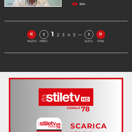
664
«
»
‹
›
1
…
2
3
4
5
INIZIO
PREC.
SUCC.
FINE
SCARICA