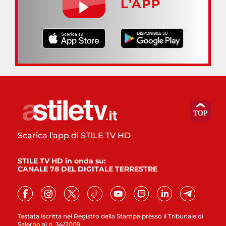
L’APP
Scarica l'app di STILE TV HD
STILE TV HD in onda su:
CANALE 78 DEL DIGITALE TERRESTRE
Testata iscritta nel Registro della Stampa presso il Tribunale di
Salerno al n. 34/2009