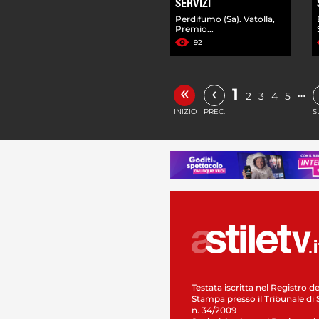
SERVIZI
Perdifumo (Sa). Vatolla,
Premio...
92
«
‹
1
…
2
3
4
5
INIZIO
PREC.
S
Testata iscritta nel Registro de
Stampa presso il Tribunale di 
n. 34/2009