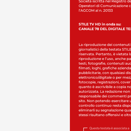
Società iscritta nel Registro de
Operatori di Comunicazione c
l’AGCOM al n. 20133
STILE TV HD in onda su:
CANALE 78 DEL DIGITALE T
La riproduzione dei contenuti
giornalistici della testata STI
riservata. Pertanto, è vietata l
riproduzione e l’uso, anche par
testi, fotografie, contenuti au
filmati, loghi, grafiche aziendal
pubblicitarie, con qualsiasi di
elettronico/digitale o per mez
fotocopie, registrazioni, cover
quanto è ascrivibile a copia n
autorizzata. La redazione non
responsabile dei commenti pr
sito. Non potendo esercitare 
controllo continuo resta dispo
eliminarli su segnalazione qual
stessi risultano offensivi e oltr