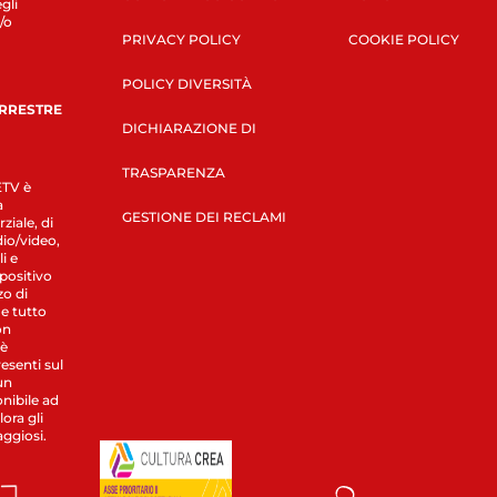
gli
/o
PRIVACY POLICY
COOKIE POLICY
POLICY DIVERSITÀ
ERRESTRE
DICHIARAZIONE DI
TRASPARENZA
LETV è
a
GESTIONE DEI RECLAMI
ziale, di
dio/video,
i e
spositivo
zo di
 e tutto
on
 è
esenti sul
un
nibile ad
ora gli
aggiosi.