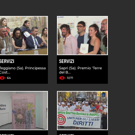
SERVIZI
SERVIZI
Teggiano (Sa). Principessa
Sapri (Sa). Premio 'Terre
Cost...
del B...
64
1071