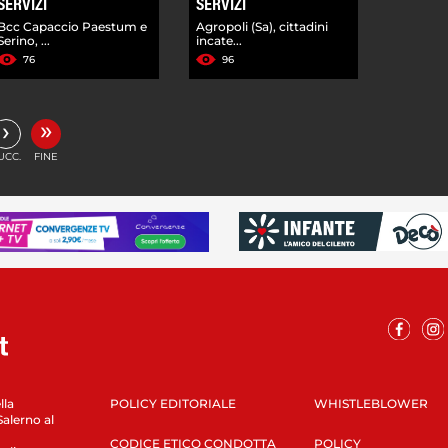
SERVIZI
SERVIZI
Bcc Capaccio Paestum e
Agropoli (Sa), cittadini
Serino, ...
incate...
76
96
»
›
UCC.
FINE
lla
POLICY EDITORIALE
WHISTLEBLOWER
Salerno al
CODICE ETICO CONDOTTA
POLICY