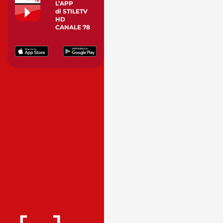
L’APP
di STILETV
HD
CANALE 78