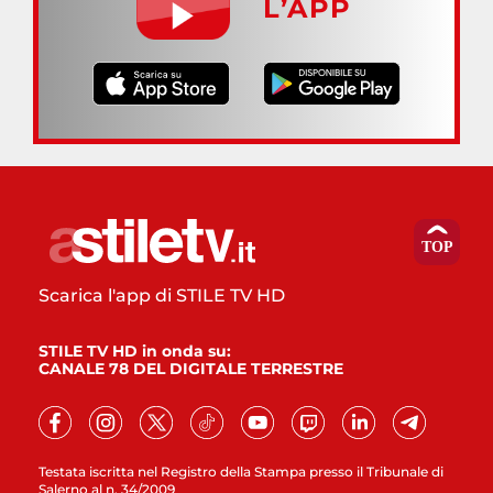
L’APP
Scarica l'app di STILE TV HD
STILE TV HD in onda su:
CANALE 78 DEL DIGITALE TERRESTRE
Testata iscritta nel Registro della Stampa presso il Tribunale di
Salerno al n. 34/2009