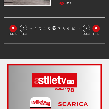
1222
«
»
‹
›
6
…
…
2
3
4
5
7
8
9
10
INIZIO
PREC.
SUCC.
FINE
SCARICA