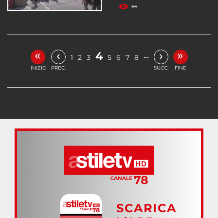
66
«
»
‹
›
4
…
1
2
3
5
6
7
8
INIZIO
PREC.
SUCC.
FINE
SCARICA