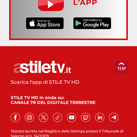
L’APP
Scarica l'app di STILE TV HD
STILE TV HD in onda su:
CANALE 78 DEL DIGITALE TERRESTRE
Testata iscritta nel Registro della Stampa presso il Tribunale di
Salerno al n. 34/2009