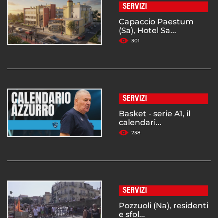
SERVIZI
Capaccio Paestum
(Sa), Hotel Sa...
301
SERVIZI
Basket - serie A1, il
calendari...
238
SERVIZI
Pozzuoli (Na), residenti
e sfol...