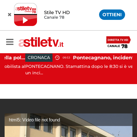
Stile TV HD
OTTIENI
Canale 78
Castellabate, agente della polizia locale aggredito per una multa: turista denunciato
CRONACA
09:53
sta al
PONTECAGNANO. Stamattina dopo le 8:30 si è verificat
un inci...
html5: Video file not found