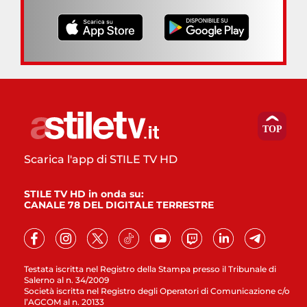
Scarica l'app di STILE TV HD
STILE TV HD in onda su:
CANALE 78 DEL DIGITALE TERRESTRE
Testata iscritta nel Registro della Stampa presso il Tribunale di
Salerno al n. 34/2009
Società iscritta nel Registro degli Operatori di Comunicazione c/o
l’AGCOM al n. 20133