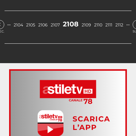
‹
2108
…
…
2104
2105
2106
2107
2109
2110
2111
2112
EC.
S
SCARICA
L’APP