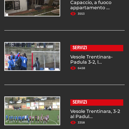
Capaccio, a fuoco
appartamento ...
3553
SERVIZI
Vesole Trentinara-
Padula 3-2, l...
6458
SERVIZI
Vesole Trentinara, 3-2
al Padul...
3358