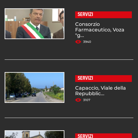
SERVIZI
Consorzio
Farmaceutico, Voza
"g...
3940
SERVIZI
Capaccio, Viale della
Repubblic...
3107
SERVIZI