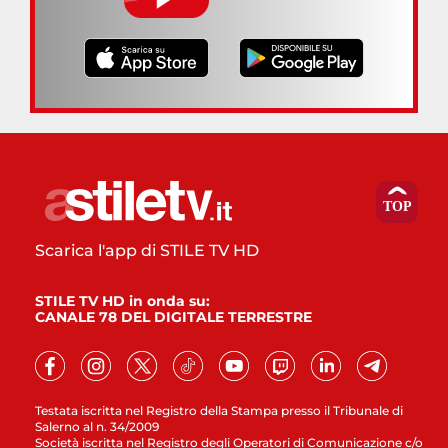
Scarica l'app di STILE TV HD
STILE TV HD in onda su:
CANALE 78 DEL DIGITALE TERRESTRE
Testata iscritta nel Registro della Stampa presso il Tribunale di
Salerno al n. 34/2009
Società iscritta nel Registro degli Operatori di Comunicazione c/o