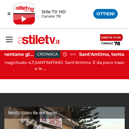
Stile TV HD
OTTIENI
Canale 78
Campi Flegrei, aumentano gli sfollati e infuria lo scontro politico
CRONACA
12:15
tudo 4,7,
SANT'ANTIMO. Sant’Antimo. È da poco trascorso il pr
e le ...
html5: Video file not found