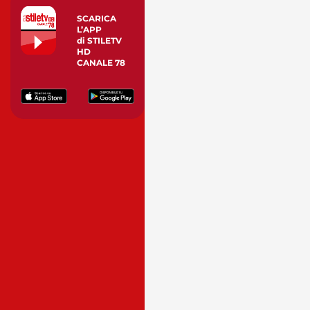
SCARICA
L’APP
di STILETV
HD
CANALE 78