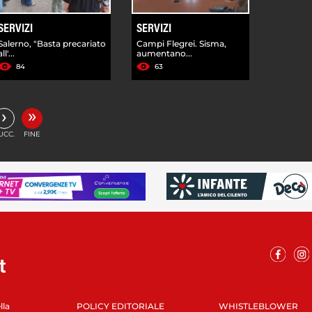
SERVIZI
SERVIZI
Salerno, "Basta precariato
Campi Flegrei. Sisma,
all'...
aumentano...
84
63
»
›
UCC.
FINE
lla
POLICY EDITORIALE
WHISTLEBLOWER