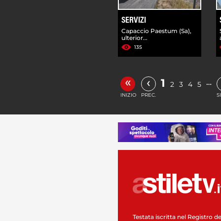
SERVIZI
Capaccio Paestum (Sa),
ulterior...
135
«
‹
1
…
2
3
4
5
INIZIO
PREC.
S
Testata iscritta nel Registro de