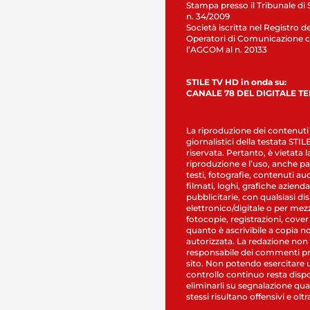
Stampa presso il Tribunale di 
n. 34/2009
Società iscritta nel Registro de
Operatori di Comunicazione c
l’AGCOM al n. 20133
STILE TV HD in onda su:
CANALE 78 DEL DIGITALE T
La riproduzione dei contenuti
giornalistici della testata STI
riservata. Pertanto, è vietata l
riproduzione e l’uso, anche par
testi, fotografie, contenuti au
filmati, loghi, grafiche aziendal
pubblicitarie, con qualsiasi di
elettronico/digitale o per mez
fotocopie, registrazioni, cover
quanto è ascrivibile a copia n
autorizzata. La redazione non
responsabile dei commenti pr
sito. Non potendo esercitare 
controllo continuo resta dispo
eliminarli su segnalazione qual
stessi risultano offensivi e oltr