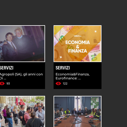
SERVIZI
SERVIZI
Agropoli (SA), gli anni con
Economia&Finanza,
Di ...
Eurofinance: ...
93
122