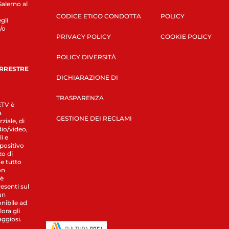
Salerno al
CODICE ETICO CONDOTTA
POLICY
gli
/o
PRIVACY POLICY
COOKIE POLICY
POLICY DIVERSITÀ
ERRESTRE
DICHIARAZIONE DI
TRASPARENZA
LETV è
a
GESTIONE DEI RECLAMI
ziale, di
dio/video,
i e
spositivo
zo di
 e tutto
on
 è
esenti sul
un
nibile ad
ora gli
aggiosi.