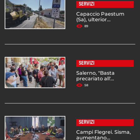
SERVIZI
Capaccio Paestum
(Sa), ulterior...
89
SERVIZI
Salerno, "Basta
precariato all'...
58
SERVIZI
Campi Flegrei. Sisma,
aumentano...