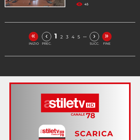
45
«
»
‹
›
1
…
2
3
4
5
INIZIO
PREC.
SUCC.
FINE
SCARICA