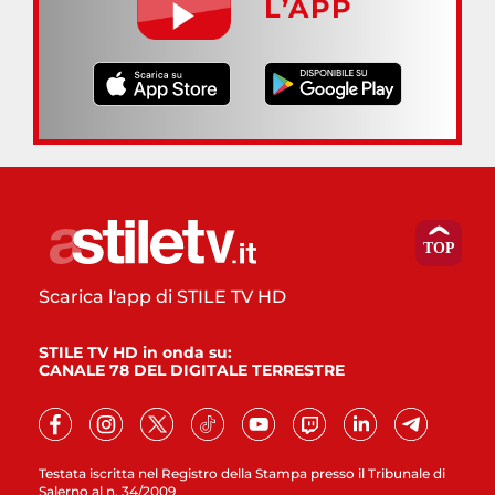
L’APP
Scarica l'app di STILE TV HD
STILE TV HD in onda su:
CANALE 78 DEL DIGITALE TERRESTRE
Testata iscritta nel Registro della Stampa presso il Tribunale di
Salerno al n. 34/2009