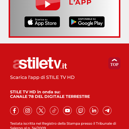
L’APP
Scarica l'app di STILE TV HD
STILE TV HD in onda su:
CANALE 78 DEL DIGITALE TERRESTRE
Testata iscritta nel Registro della Stampa presso il Tribunale di
Salerno al n. 34/2009