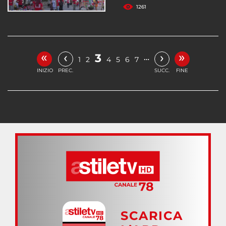
1261
«
»
‹
›
3
…
1
2
4
5
6
7
INIZIO
PREC.
SUCC.
FINE
SCARICA