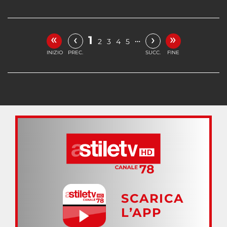
«
»
‹
›
1
…
2
3
4
5
INIZIO
PREC.
SUCC.
FINE
SCARICA
L’APP