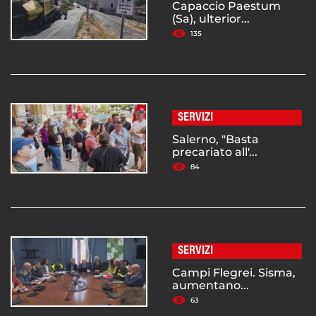
Capaccio Paestum
(Sa), ulterior...
135
SERVIZI
Salerno, "Basta
precariato all'...
84
SERVIZI
Campi Flegrei. Sisma,
aumentano...
63