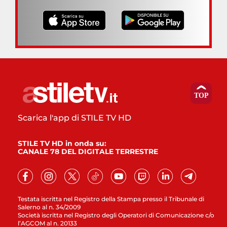
Scarica l'app di STILE TV HD
STILE TV HD in onda su:
CANALE 78 DEL DIGITALE TERRESTRE
Testata iscritta nel Registro della Stampa presso il Tribunale di
Salerno al n. 34/2009
Società iscritta nel Registro degli Operatori di Comunicazione c/o
l’AGCOM al n. 20133