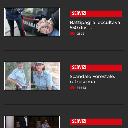
SERVIZI
Battipaglia, occultava
550 dosi...
2302
SERVIZI
Scandalo Forestale:
retroscena ...
14442
SERVIZI