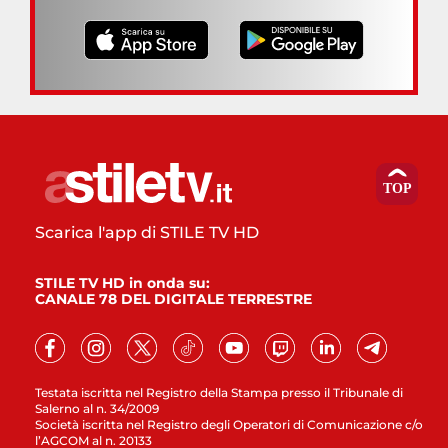
Scarica l'app di STILE TV HD
STILE TV HD in onda su:
CANALE 78 DEL DIGITALE TERRESTRE
Testata iscritta nel Registro della Stampa presso il Tribunale di
Salerno al n. 34/2009
Società iscritta nel Registro degli Operatori di Comunicazione c/o
l’AGCOM al n. 20133