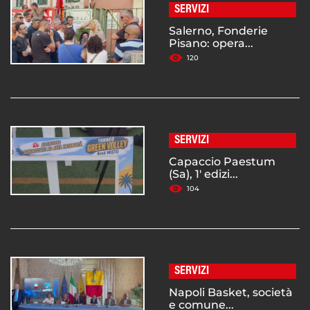
SERVIZI
Salerno, Fonderie
Pisano: opera...
120
SERVIZI
Capaccio Paestum
(Sa), 1' edizi...
104
SERVIZI
Napoli Basket, società
e comune...