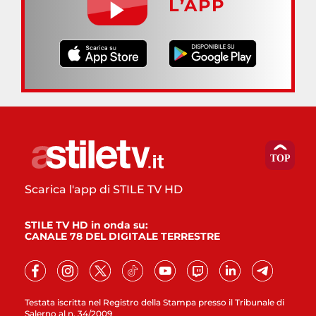
L’APP
Scarica l'app di STILE TV HD
STILE TV HD in onda su:
CANALE 78 DEL DIGITALE TERRESTRE
Testata iscritta nel Registro della Stampa presso il Tribunale di
Salerno al n. 34/2009