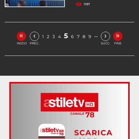
1197
«
»
‹
›
5
…
1
2
3
4
6
7
8
9
INIZIO
PREC.
SUCC.
FINE
SCARICA