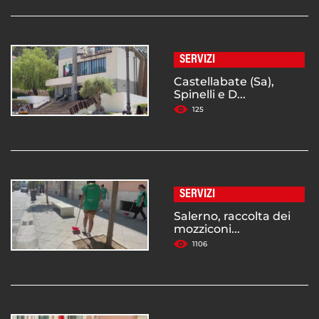
SERVIZI
Castellabate (Sa),
Spinelli e D...
125
SERVIZI
Salerno, raccolta dei
mozziconi...
1106