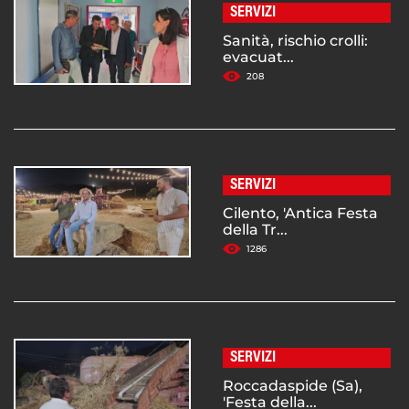
SERVIZI
Sanità, rischio crolli:
evacuat...
208
SERVIZI
Cilento, 'Antica Festa
della Tr...
1286
SERVIZI
Roccadaspide (Sa),
'Festa della...