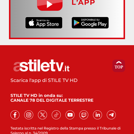
L’APP
Scarica l'app di STILE TV HD
STILE TV HD in onda su:
CANALE 78 DEL DIGITALE TERRESTRE
Testata iscritta nel Registro della Stampa presso il Tribunale di
Salerno al n. 34/2009