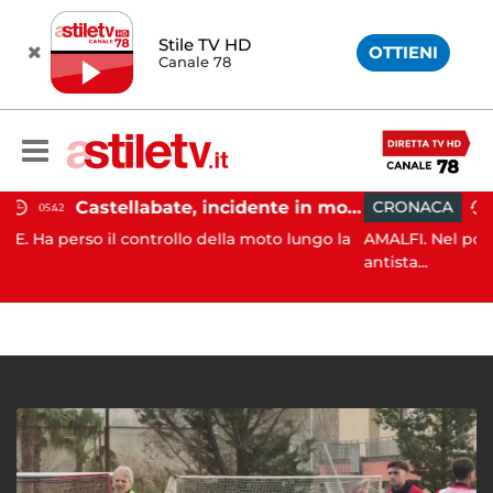
Stile TV HD
OTTIENI
Canale 78
Castellabate, incidente in moto: 27enne in ospedale
CRONACA
21:53
ontrollo della moto lungo la
AMALFI. Nel pomeriggio odierno
antista...