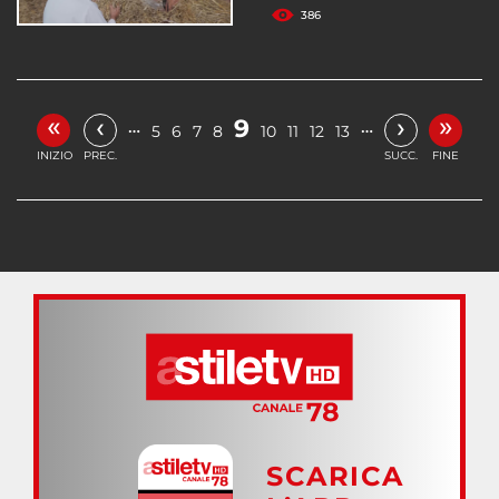
386
«
»
‹
›
9
…
…
5
6
7
8
10
11
12
13
INIZIO
PREC.
SUCC.
FINE
SCARICA