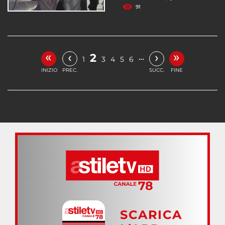
91
«
»
‹
›
2
…
1
3
4
5
6
INIZIO
PREC.
SUCC.
FINE
SCARICA