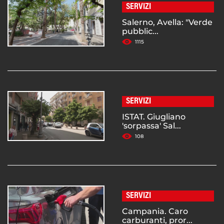
SERVIZI
Salerno, Avella: "Verde
pubblic...
1115
SERVIZI
ISTAT. Giugliano
'sorpassa' Sal...
108
SERVIZI
Campania. Caro
carburanti, pror...