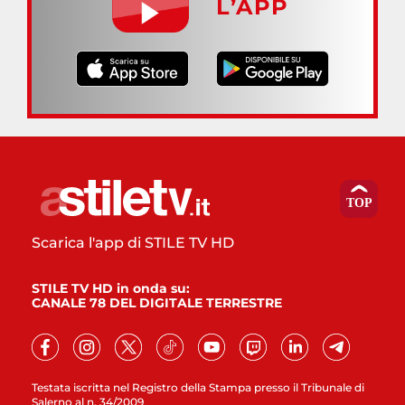
L’APP
Scarica l'app di STILE TV HD
STILE TV HD in onda su:
CANALE 78 DEL DIGITALE TERRESTRE
Testata iscritta nel Registro della Stampa presso il Tribunale di
Salerno al n. 34/2009