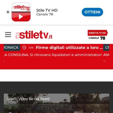
Stile TV HD
OTTIENI
Canale 78
Firme digitali utilizzate a loro insaputa: 9 indagati nel Vallo di Diano
CRONACA
12:41
11:39
 Si ritrovano liquidatori e amministratori
ANGRI. In data 6 ago
...
html5: Video file not found