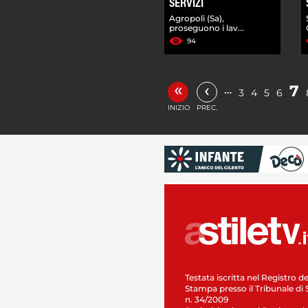
SERVIZI
Agropoli (Sa),
proseguono i lav...
94
«
‹
7
…
3
4
5
6
INIZIO
PREC.
Testata iscritta nel Registro de
Stampa presso il Tribunale di 
n. 34/2009