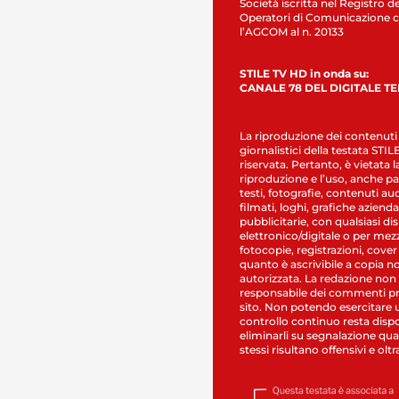
Società iscritta nel Registro de
Operatori di Comunicazione c
l’AGCOM al n. 20133
STILE TV HD in onda su:
CANALE 78 DEL DIGITALE T
La riproduzione dei contenuti
giornalistici della testata STI
riservata. Pertanto, è vietata l
riproduzione e l’uso, anche par
testi, fotografie, contenuti au
filmati, loghi, grafiche aziendal
pubblicitarie, con qualsiasi di
elettronico/digitale o per mez
fotocopie, registrazioni, cover
quanto è ascrivibile a copia n
autorizzata. La redazione non
responsabile dei commenti pr
sito. Non potendo esercitare 
controllo continuo resta dispo
eliminarli su segnalazione qual
stessi risultano offensivi e oltr