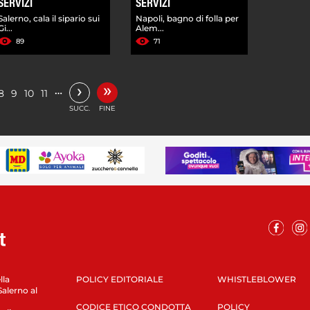
SERVIZI
SERVIZI
Salerno, cala il sipario sui
Napoli, bagno di folla per
Gi...
Alem...
89
71
»
›
…
8
9
10
11
SUCC.
FINE
lla
POLICY EDITORIALE
WHISTLEBLOWER
Salerno al
CODICE ETICO CONDOTTA
POLICY