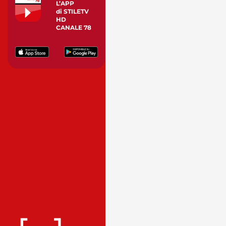
L’APP
di STILETV
HD
CANALE 78