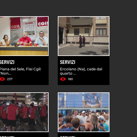
SERVIZI
SERVIZI
Piana del Sele, Flai Cgil:
Ercolano (Na), cade dal
"Non...
quarto ...
237
180