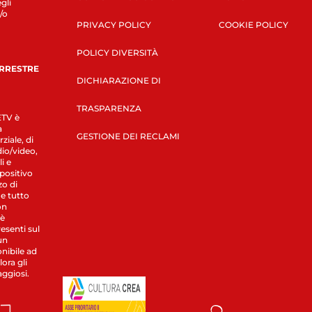
gli
/o
PRIVACY POLICY
COOKIE POLICY
POLICY DIVERSITÀ
ERRESTRE
DICHIARAZIONE DI
TRASPARENZA
LETV è
a
GESTIONE DEI RECLAMI
ziale, di
dio/video,
i e
spositivo
zo di
 e tutto
on
 è
esenti sul
un
nibile ad
ora gli
aggiosi.