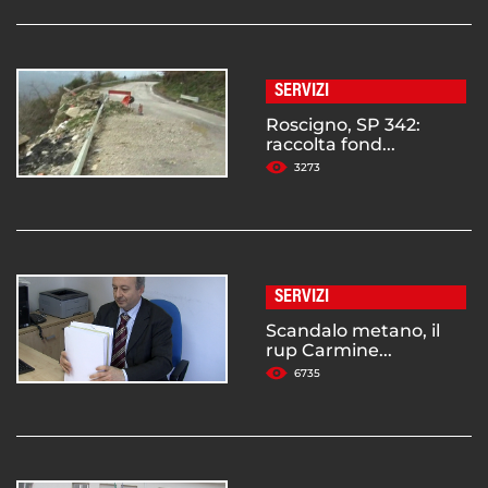
SERVIZI
Roscigno, SP 342:
raccolta fond...
3273
SERVIZI
Scandalo metano, il
rup Carmine...
6735