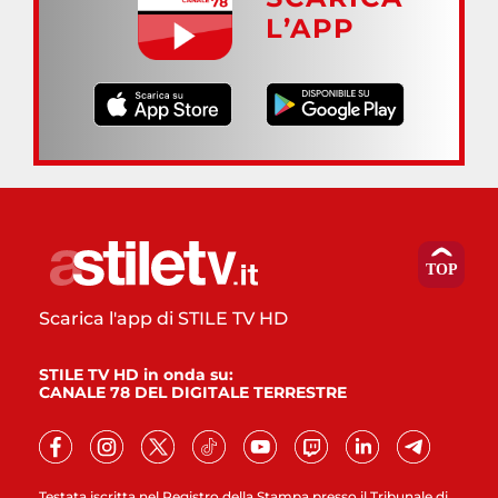
L’APP
Scarica l'app di STILE TV HD
STILE TV HD in onda su:
CANALE 78 DEL DIGITALE TERRESTRE
Testata iscritta nel Registro della Stampa presso il Tribunale di