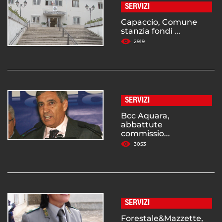
SERVIZI
Capaccio, Comune
stanzia fondi ...
2919
SERVIZI
Bcc Aquara,
abbattute
commissio...
3053
SERVIZI
Forestale&Mazzette,