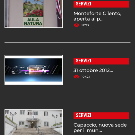
SERVIZI
Monteforte Cilento,
aperta al p...
5073
SERVIZI
31 ottobre 2012...
10421
SERVIZI
Capaccio, nuova sede
per il mun...