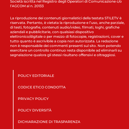
Società iscritta nel Registro degli Operatori di Comunicazione c/o
l’AGCOM al n. 20133
La riproduzione dei contenuti giornalistici della testata STILETV è
riservata. Pertanto, è vietata la riproduzione e l’uso, anche parziale,
di testi, fotografie, contenuti audio/video, filmati, loghi, grafiche
aziendali e pubblicitarie, con qualsiasi dispositivo
elettronico/digitale o per mezzo di fotocopie, registrazioni, cover e
tutto quanto è ascrivibile a copia non autorizzata. La redazione
non è responsabile dei commenti presenti sul sito. Non potendo
esercitare un controllo continuo resta disponibile ad eliminarli su
segnalazione qualora gli stessi risultano offensivi e oltraggiosi.
POLICY EDITORIALE
CODICE ETICO CONDOTTA
PRIVACY POLICY
POLICY DIVERSITÀ
DICHIARAZIONE DI TRASPARENZA