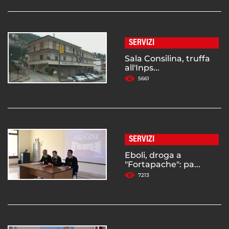
SERVIZI
Sala Consilina, truffa
all'Inps...
5661
SERVIZI
Eboli, droga a
"Fortapache": pa...
7213