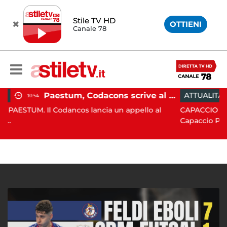
Stile TV HD
OTTIENI
Canale 78
Paestum, Codacons scrive al ministro Giuli: "Rilanciare scavi dell'Anfiteatro nell'area archeologica"
ATTUALITÀ
15:05
dancos lancia un appello al
CAPACCIO PAESTUM. Incisiva
Capaccio Paes...