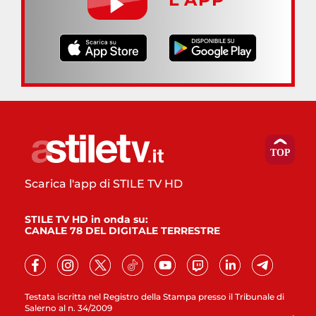
Scarica l'app di STILE TV HD
STILE TV HD in onda su:
CANALE 78 DEL DIGITALE TERRESTRE
Testata iscritta nel Registro della Stampa presso il Tribunale di
Salerno al n. 34/2009