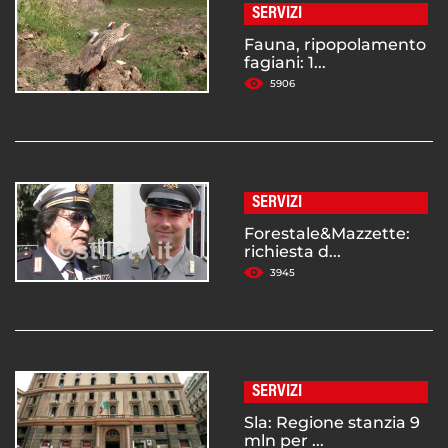
SERVIZI
Fauna, ripopolamento
fagiani: 1...
5906
SERVIZI
Forestale&Mazzette:
richiesta d...
3945
SERVIZI
Sla: Regione stanzia 9
mln per ...