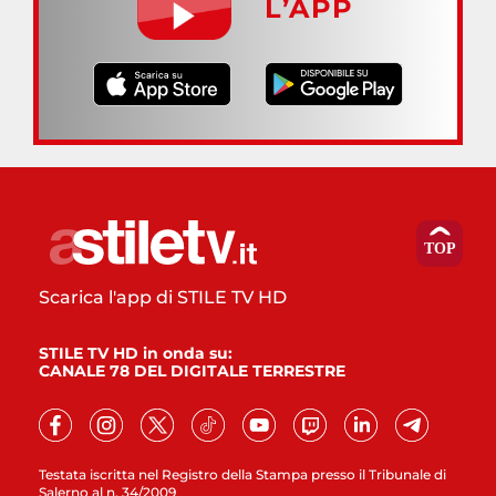
L’APP
Scarica l'app di STILE TV HD
STILE TV HD in onda su:
CANALE 78 DEL DIGITALE TERRESTRE
Testata iscritta nel Registro della Stampa presso il Tribunale di
Salerno al n. 34/2009