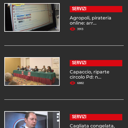
SERVIZI
Agropoli, pirateria
online: arr...
3913
SERVIZI
Capaccio, riparte
circolo Pd: n...
6882
SERVIZI
Cagliata congelata,