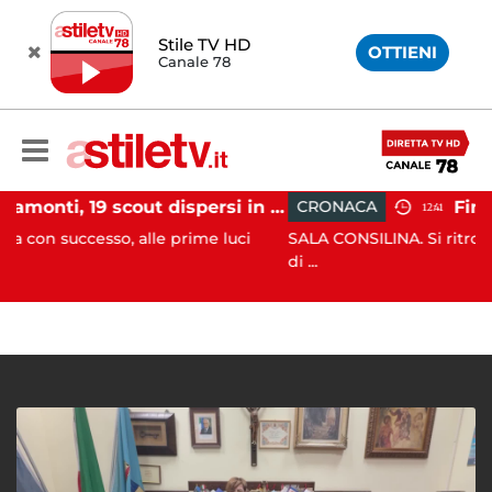
Stile TV HD
OTTIENI
Canale 78
Tramonti, 19 scout dispersi in montagna salvati dai vigili del fuoco
CRONACA
12:41
o, alle prime luci
SALA CONSILINA. Si ritrovano liquidatori
di ...