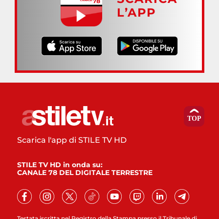
L’APP
Scarica l'app di STILE TV HD
STILE TV HD in onda su:
CANALE 78 DEL DIGITALE TERRESTRE
Testata iscritta nel Registro della Stampa presso il Tribunale di