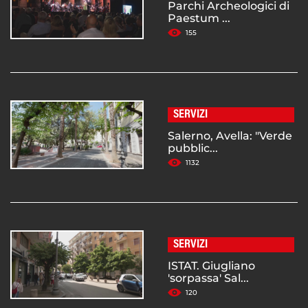
Parchi Archeologici di
Paestum ...
155
SERVIZI
Salerno, Avella: "Verde
pubblic...
1132
SERVIZI
ISTAT. Giugliano
'sorpassa' Sal...
120