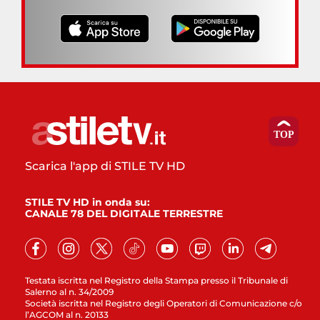
Scarica l'app di STILE TV HD
STILE TV HD in onda su:
CANALE 78 DEL DIGITALE TERRESTRE
Testata iscritta nel Registro della Stampa presso il Tribunale di
Salerno al n. 34/2009
Società iscritta nel Registro degli Operatori di Comunicazione c/o
l’AGCOM al n. 20133