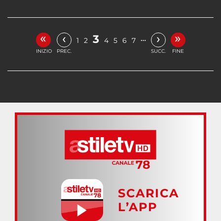
«
»
‹
›
3
…
1
2
4
5
6
7
INIZIO
PREC.
SUCC.
FINE
SCARICA
L’APP