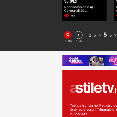
SERVIZI
Roccadaspide (Sa) -
Comunali 20...
159
«
‹
5
1
2
3
4
6
7
INIZIO
PREC.
Testata iscritta nel Registro de
Stampa presso il Tribunale di 
n. 34/2009