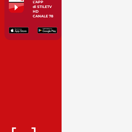
L’APP
di STILETV
HD
CANALE 78