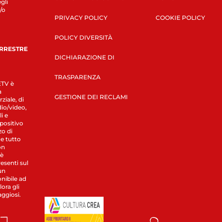
gli
/o
PRIVACY POLICY
COOKIE POLICY
POLICY DIVERSITÀ
ERRESTRE
DICHIARAZIONE DI
TRASPARENZA
LETV è
a
GESTIONE DEI RECLAMI
ziale, di
dio/video,
i e
spositivo
zo di
 e tutto
on
 è
esenti sul
un
nibile ad
ora gli
aggiosi.