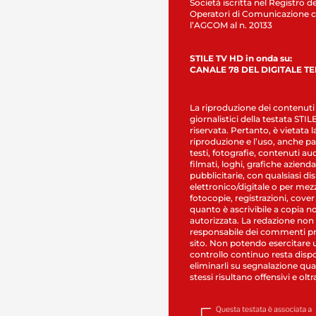
Società iscritta nel Registro de
Operatori di Comunicazione c
l’AGCOM al n. 20133
STILE TV HD in onda su:
CANALE 78 DEL DIGITALE T
La riproduzione dei contenuti
giornalistici della testata STI
riservata. Pertanto, è vietata l
riproduzione e l’uso, anche par
testi, fotografie, contenuti au
filmati, loghi, grafiche aziendal
pubblicitarie, con qualsiasi di
elettronico/digitale o per mez
fotocopie, registrazioni, cover
quanto è ascrivibile a copia n
autorizzata. La redazione non
responsabile dei commenti pr
sito. Non potendo esercitare 
controllo continuo resta dispo
eliminarli su segnalazione qual
stessi risultano offensivi e oltr