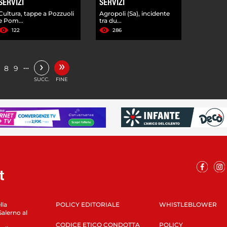
SERVIZI
SERVIZI
Cultura, tappe a Pozzuoli
Agropoli (Sa), incidente
e Pom...
tra du...
122
286
»
›
…
8
9
SUCC.
FINE
lla
POLICY EDITORIALE
WHISTLEBLOWER
Salerno al
CODICE ETICO CONDOTTA
POLICY