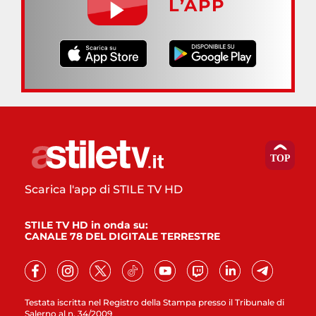
L’APP
Scarica l'app di STILE TV HD
STILE TV HD in onda su:
CANALE 78 DEL DIGITALE TERRESTRE
Testata iscritta nel Registro della Stampa presso il Tribunale di
Salerno al n. 34/2009