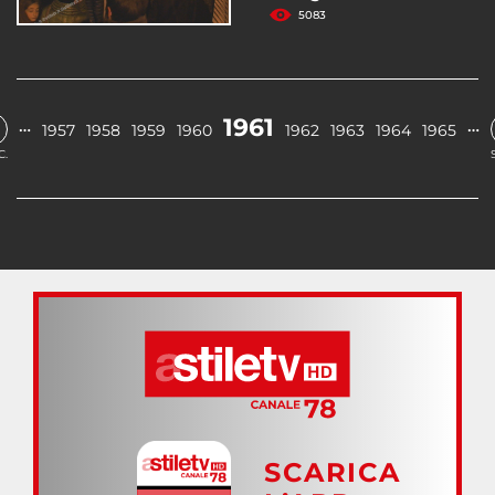
5083
1961
…
…
1957
1958
1959
1960
1962
1963
1964
1965
C.
SCARICA