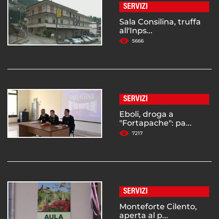
SERVIZI
Sala Consilina, truffa
all'Inps...
5666
SERVIZI
Eboli, droga a
"Fortapache": pa...
7217
SERVIZI
Monteforte Cilento,
aperta al p...