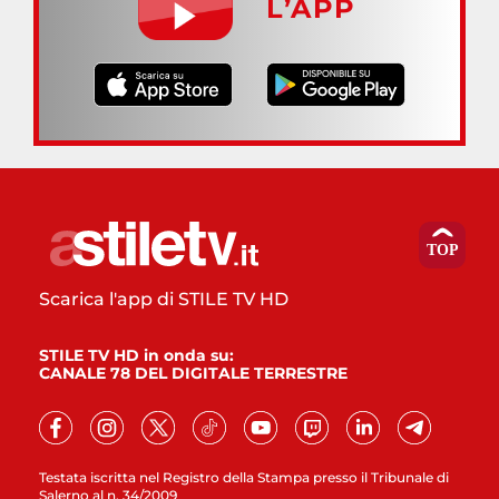
L’APP
Scarica l'app di STILE TV HD
STILE TV HD in onda su:
CANALE 78 DEL DIGITALE TERRESTRE
Testata iscritta nel Registro della Stampa presso il Tribunale di
Salerno al n. 34/2009