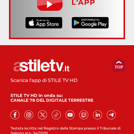
L’APP
Scarica l'app di STILE TV HD
STILE TV HD in onda su:
CANALE 78 DEL DIGITALE TERRESTRE
Testata iscritta nel Registro della Stampa presso il Tribunale di
Salerno al n. 34/2009