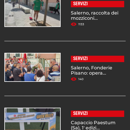
SERVIZI
Salerno, raccolta dei
mozziconi...
1133
SERVIZI
Salerno, Fonderie
Pisano: opera...
140
SERVIZI
Capaccio Paestum
(Sa), 1' edizi...