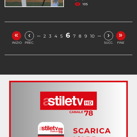
105
«
»
‹
›
6
…
…
2
3
4
5
7
8
9
10
INIZIO
PREC.
SUCC.
FINE
SCARICA