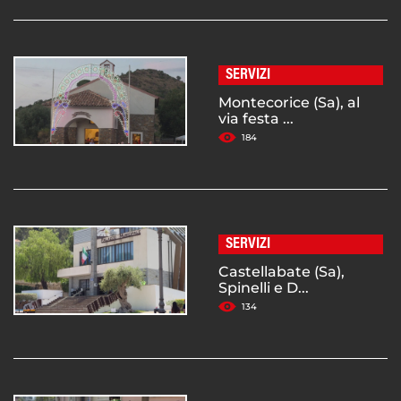
SERVIZI
Montecorice (Sa), al
via festa ...
184
SERVIZI
Castellabate (Sa),
Spinelli e D...
134