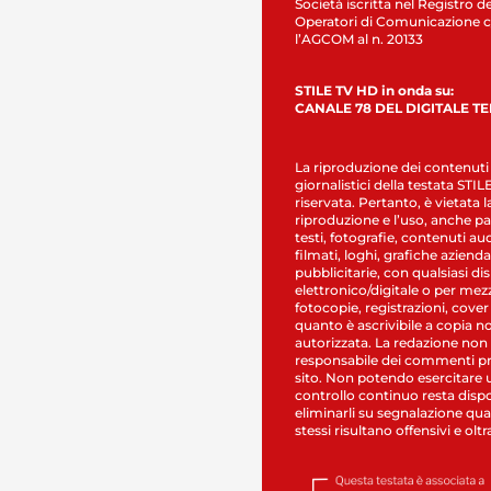
Società iscritta nel Registro de
Operatori di Comunicazione c
l’AGCOM al n. 20133
STILE TV HD in onda su:
CANALE 78 DEL DIGITALE T
La riproduzione dei contenuti
giornalistici della testata STI
riservata. Pertanto, è vietata l
riproduzione e l’uso, anche par
testi, fotografie, contenuti au
filmati, loghi, grafiche aziendal
pubblicitarie, con qualsiasi di
elettronico/digitale o per mez
fotocopie, registrazioni, cover
quanto è ascrivibile a copia n
autorizzata. La redazione non
responsabile dei commenti pr
sito. Non potendo esercitare 
controllo continuo resta dispo
eliminarli su segnalazione qual
stessi risultano offensivi e oltr