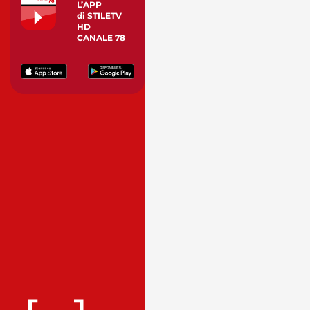
L’APP
di STILETV
HD
CANALE 78