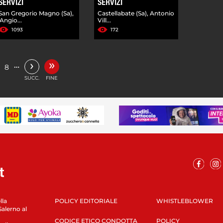
SERVIZI
SERVIZI
San Gregorio Magno (Sa),
Castellabate (Sa), Antonio
'Angio...
Vill...
1093
172
»
›
…
8
SUCC.
FINE
lla
POLICY EDITORIALE
WHISTLEBLOWER
Salerno al
CODICE ETICO CONDOTTA
POLICY