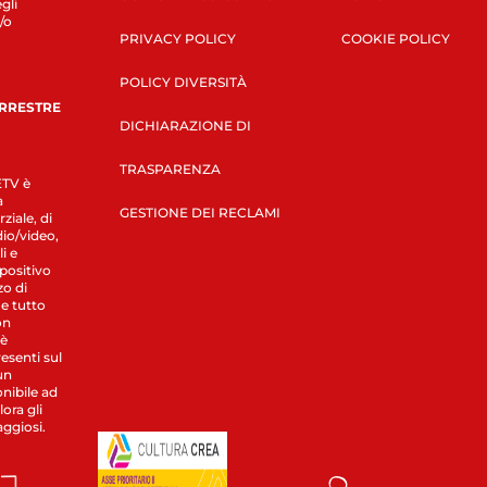
gli
/o
PRIVACY POLICY
COOKIE POLICY
POLICY DIVERSITÀ
ERRESTRE
DICHIARAZIONE DI
TRASPARENZA
LETV è
a
GESTIONE DEI RECLAMI
ziale, di
dio/video,
i e
spositivo
zo di
 e tutto
on
 è
esenti sul
un
nibile ad
ora gli
aggiosi.