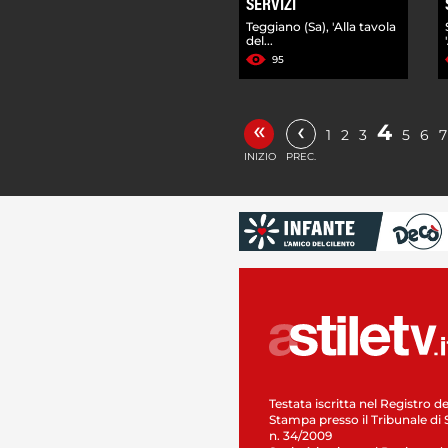
SERVIZI
Teggiano (Sa), 'Alla tavola
del...
95
«
‹
4
1
2
3
5
6
7
INIZIO
PREC.
Testata iscritta nel Registro de
Stampa presso il Tribunale di 
n. 34/2009