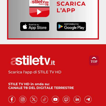
SCARICA
L’APP
Scarica l'app di STILE TV HD
STILE TV HD in onda su:
CANALE 78 DEL DIGITALE TERRESTRE