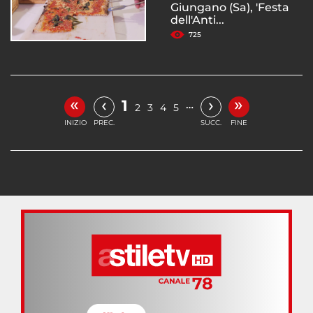
Giungano (Sa), 'Festa
dell'Anti...
725
«
»
‹
›
1
…
2
3
4
5
INIZIO
PREC.
SUCC.
FINE