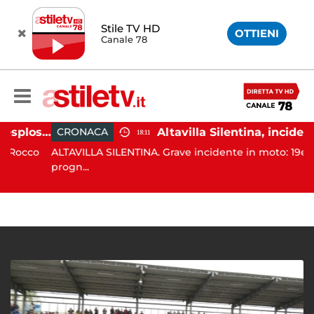
Stile TV HD
OTTIENI
Canale 78
Salerno, colpi di pistola esplosi a Pastena: paura tra i residenti
Altavilla Silentina, incidente in moto nella notte: 19enne in 
CRONACA
18:11
occo
ALTAVILLA SILENTINA. Grave incidente in moto: 19enne i
progn...