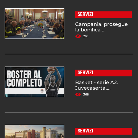
SERVIZI
Campania, prosegue
la bonifica ...
216
SERVIZI
Basket - serie A2.
Juvecaserta,...
368
SERVIZI