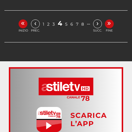
«
»
‹
›
4
…
1
2
3
5
6
7
8
INIZIO
PREC.
SUCC.
FINE
SCARICA
L’APP