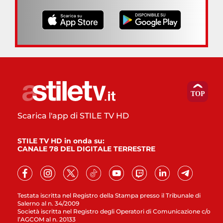
Scarica l'app di STILE TV HD
STILE TV HD in onda su:
CANALE 78 DEL DIGITALE TERRESTRE
Testata iscritta nel Registro della Stampa presso il Tribunale di
Salerno al n. 34/2009
Società iscritta nel Registro degli Operatori di Comunicazione c/o
l’AGCOM al n. 20133