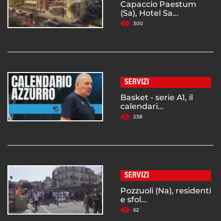
Capaccio Paestum
(Sa), Hotel Sa...
300
SERVIZI
Basket - serie A1, il
calendari...
238
SERVIZI
Pozzuoli (Na), residenti
e sfol...
62