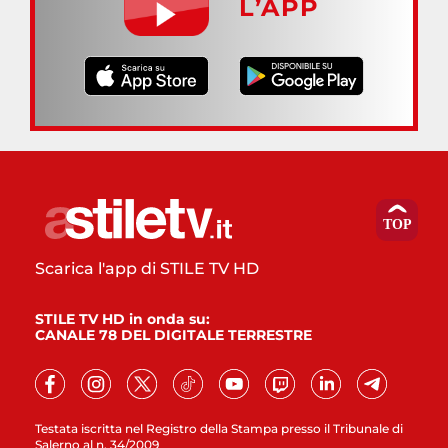
L’APP
Scarica l'app di STILE TV HD
STILE TV HD in onda su:
CANALE 78 DEL DIGITALE TERRESTRE
Testata iscritta nel Registro della Stampa presso il Tribunale di
Salerno al n. 34/2009