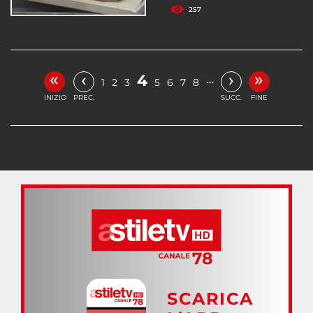
257
«
»
‹
›
4
…
1
2
3
5
6
7
8
INIZIO
PREC.
SUCC.
FINE
SCARICA