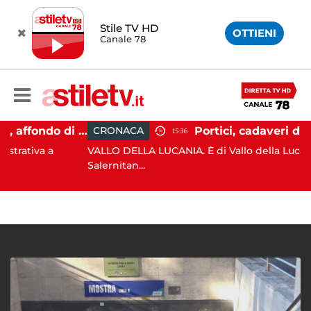
Stile TV HD
OTTIENI
Canale 78
Capaccio Paestum, affondo di Forza Italia: "Paolino è arrivato al capolinea"
CRONACA
15:36
a a
VALLO DELLA LUCANIA. È di Vallo della Lucania, nel
Salernitan...