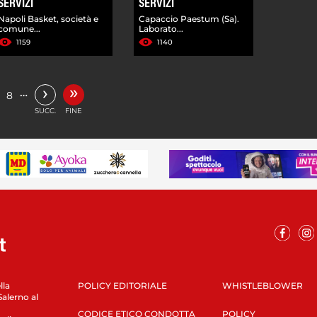
SERVIZI
SERVIZI
Napoli Basket, società e
Capaccio Paestum (Sa).
comune...
Laborato...
1159
1140
»
›
…
8
SUCC.
FINE
lla
POLICY EDITORIALE
WHISTLEBLOWER
Salerno al
CODICE ETICO CONDOTTA
POLICY