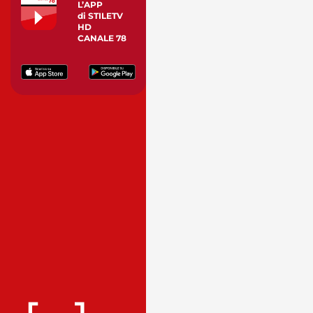
L’APP
di STILETV
HD
CANALE 78