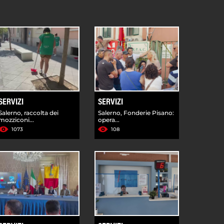
SERVIZI
SERVIZI
Salerno, raccolta dei
Salerno, Fonderie Pisano:
mozziconi...
opera...
1073
108