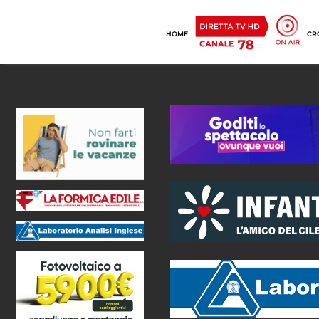
HOME
CR