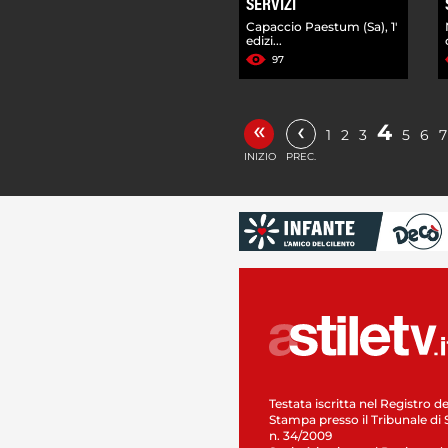
SERVIZI
Capaccio Paestum (Sa), 1'
edizi...
97
«
‹
4
1
2
3
5
6
7
INIZIO
PREC.
Testata iscritta nel Registro de
Stampa presso il Tribunale di 
n. 34/2009