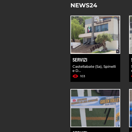
NEWS24
SERVIZI
Castellabate (Sa), Spinelli
e D...
103