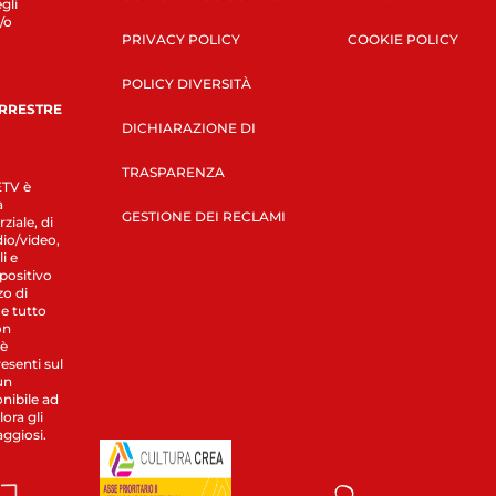
gli
/o
PRIVACY POLICY
COOKIE POLICY
POLICY DIVERSITÀ
ERRESTRE
DICHIARAZIONE DI
TRASPARENZA
LETV è
a
GESTIONE DEI RECLAMI
ziale, di
dio/video,
i e
spositivo
zo di
 e tutto
on
 è
esenti sul
un
nibile ad
ora gli
aggiosi.