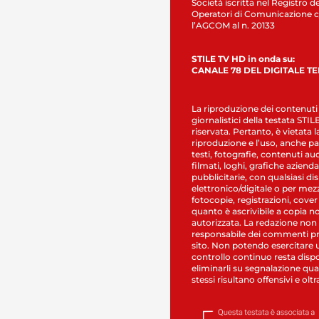
Società iscritta nel Registro de
Operatori di Comunicazione c
l’AGCOM al n. 20133
STILE TV HD in onda su:
CANALE 78 DEL DIGITALE T
La riproduzione dei contenuti
giornalistici della testata STI
riservata. Pertanto, è vietata l
riproduzione e l’uso, anche par
testi, fotografie, contenuti au
filmati, loghi, grafiche aziendal
pubblicitarie, con qualsiasi di
elettronico/digitale o per mez
fotocopie, registrazioni, cover
quanto è ascrivibile a copia n
autorizzata. La redazione non
responsabile dei commenti pr
sito. Non potendo esercitare 
controllo continuo resta dispo
eliminarli su segnalazione qual
stessi risultano offensivi e oltr