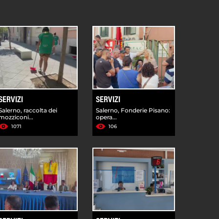
SERVIZI
SERVIZI
Salerno, raccolta dei
Salerno, Fonderie Pisano:
mozziconi...
opera...
1071
106