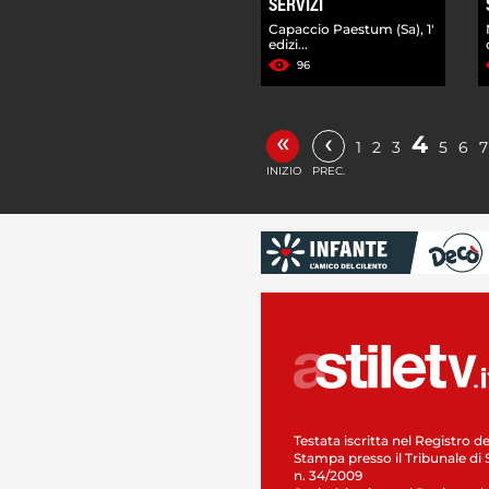
SERVIZI
Capaccio Paestum (Sa), 1'
edizi...
96
«
‹
4
1
2
3
5
6
7
INIZIO
PREC.
Testata iscritta nel Registro de
Stampa presso il Tribunale di 
n. 34/2009