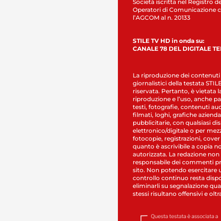
Società iscritta nel Registro de
Operatori di Comunicazione c
l’AGCOM al n. 20133
STILE TV HD in onda su:
CANALE 78 DEL DIGITALE T
La riproduzione dei contenuti
giornalistici della testata STI
riservata. Pertanto, è vietata l
riproduzione e l’uso, anche par
testi, fotografie, contenuti au
filmati, loghi, grafiche aziendal
pubblicitarie, con qualsiasi di
elettronico/digitale o per mez
fotocopie, registrazioni, cover
quanto è ascrivibile a copia n
autorizzata. La redazione non
responsabile dei commenti pr
sito. Non potendo esercitare 
controllo continuo resta dispo
eliminarli su segnalazione qual
stessi risultano offensivi e oltr