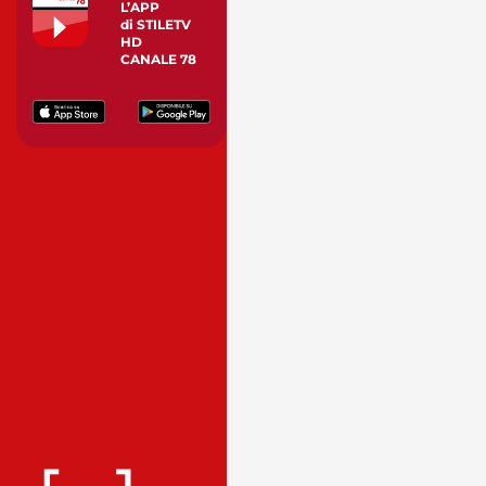
L’APP
di STILETV
HD
CANALE 78