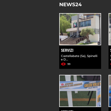
NEWS24
SERVIZI
Castellabate (Sa), Spinelli
e D...
99