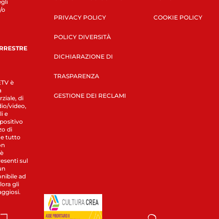
gli
/o
PRIVACY POLICY
COOKIE POLICY
POLICY DIVERSITÀ
ERRESTRE
DICHIARAZIONE DI
TRASPARENZA
LETV è
a
GESTIONE DEI RECLAMI
ziale, di
dio/video,
i e
spositivo
zo di
 e tutto
on
 è
esenti sul
un
nibile ad
ora gli
aggiosi.