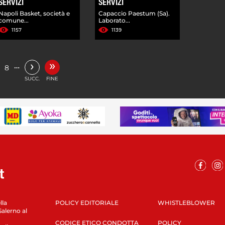
SERVIZI
SERVIZI
Napoli Basket, società e
Capaccio Paestum (Sa).
comune...
Laborato...
1157
1139
»
›
…
8
SUCC.
FINE
lla
POLICY EDITORIALE
WHISTLEBLOWER
Salerno al
CODICE ETICO CONDOTTA
POLICY