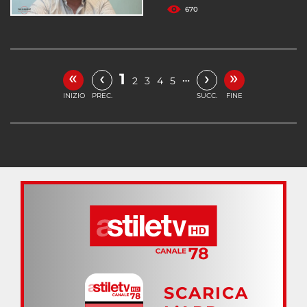
670
«
»
‹
›
1
…
2
3
4
5
INIZIO
PREC.
SUCC.
FINE
SCARICA