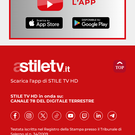
L’APP
Scarica l'app di STILE TV HD
STILE TV HD in onda su:
CANALE 78 DEL DIGITALE TERRESTRE
Testata iscritta nel Registro della Stampa presso il Tribunale di
Salerno al n. 34/2009