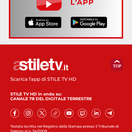
L’APP
Scarica l'app di STILE TV HD
STILE TV HD in onda su:
CANALE 78 DEL DIGITALE TERRESTRE
Testata iscritta nel Registro della Stampa presso il Tribunale di
Salerno al n. 34/2009