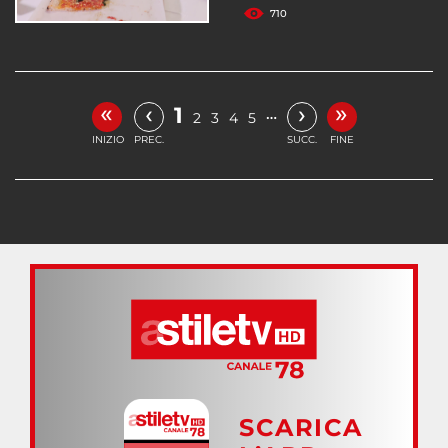
710
«
»
‹
›
1
…
2
3
4
5
INIZIO
PREC.
SUCC.
FINE
SCARICA