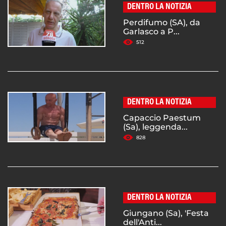
DENTRO LA NOTIZIA
Perdifumo (SA), da
Garlasco a P...
512
DENTRO LA NOTIZIA
Capaccio Paestum
(Sa), leggenda...
828
DENTRO LA NOTIZIA
Giungano (Sa), 'Festa
dell'Anti...