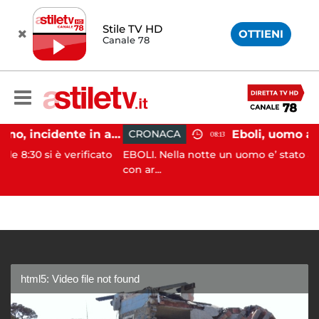
Stile TV HD
OTTIENI
Canale 78
Pontecagnano, incidente in autostrada: 5 giovani feriti
CRONACA
08:13
 è verificato
EBOLI. Nella notte un uomo e’ stato aggredito e
con ar...
html5: Video file not found