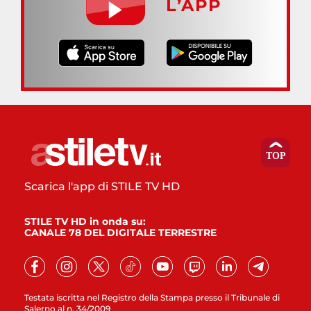
L’APP
Scarica l'app di STILE TV HD
STILE TV HD in onda su:
CANALE 78 DEL DIGITALE TERRESTRE
Testata iscritta nel Registro della Stampa presso il Tribunale di
Salerno al n. 34/2009