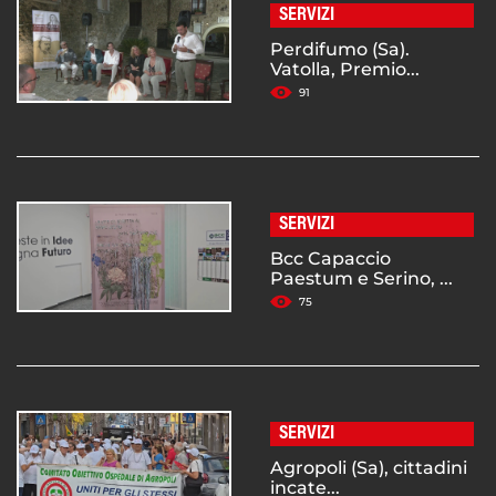
SERVIZI
Perdifumo (Sa).
Vatolla, Premio...
91
SERVIZI
Bcc Capaccio
Paestum e Serino, ...
75
SERVIZI
Agropoli (Sa), cittadini
incate...