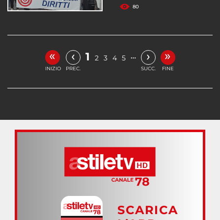
80
«
»
‹
›
1
…
2
3
4
5
INIZIO
PREC.
SUCC.
FINE
SCARICA