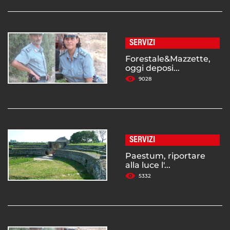
SERVIZI
Forestale&Mazzette,
oggi deposi...
9028
SERVIZI
Paestum, riportare
alla luce l'...
5332