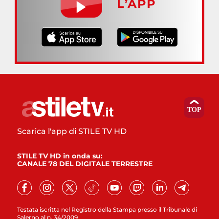
L’APP
Scarica l'app di STILE TV HD
STILE TV HD in onda su:
CANALE 78 DEL DIGITALE TERRESTRE
Testata iscritta nel Registro della Stampa presso il Tribunale di
Salerno al n. 34/2009