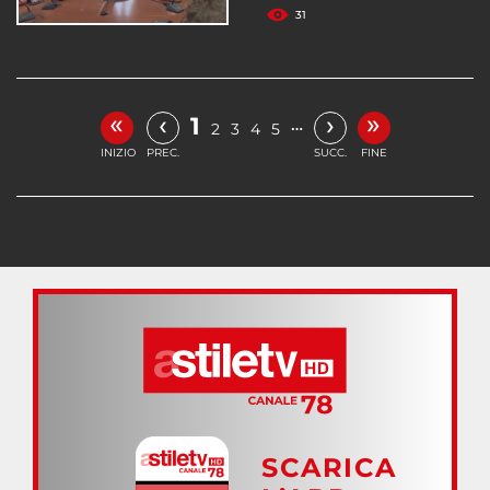
31
«
»
‹
›
1
…
2
3
4
5
INIZIO
PREC.
SUCC.
FINE
SCARICA