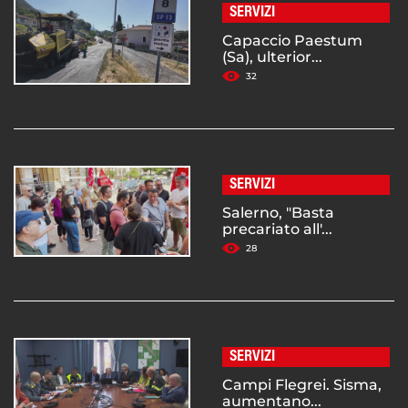
SERVIZI
Capaccio Paestum
(Sa), ulterior...
32
SERVIZI
Salerno, "Basta
precariato all'...
28
SERVIZI
Campi Flegrei. Sisma,
aumentano...