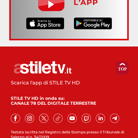
L’APP
Scarica l'app di STILE TV HD
STILE TV HD in onda su:
CANALE 78 DEL DIGITALE TERRESTRE
Testata iscritta nel Registro della Stampa presso il Tribunale di
Salerno al n. 34/2009