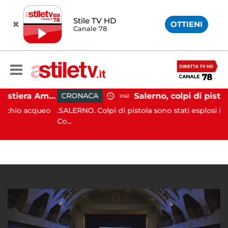
Stile TV HD
OTTIENI
Canale 78
Gozzo affonda in Costiera Amalfitana: occupanti soccorsi da altri natanti
CRONACA
16:43
 acqueo
.SALERNO. Colpi di pistola sono stati esplosi in via Ro
Co...