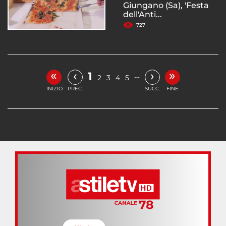
Giungano (Sa), 'Festa
dell'Anti...
727
«
»
‹
›
1
…
2
3
4
5
INIZIO
PREC.
SUCC.
FINE