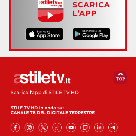
SCARICA
L’APP
Scarica l'app di STILE TV HD
STILE TV HD in onda su:
CANALE 78 DEL DIGITALE TERRESTRE