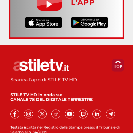
L’APP
Scarica l'app di STILE TV HD
STILE TV HD in onda su:
CANALE 78 DEL DIGITALE TERRESTRE
Testata iscritta nel Registro della Stampa presso il Tribunale di
Salerno al n. 34/2009