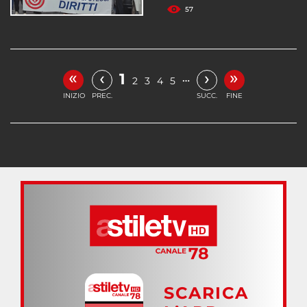
57
«
»
‹
›
1
…
2
3
4
5
INIZIO
PREC.
SUCC.
FINE
SCARICA