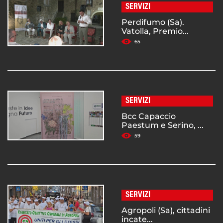
SERVIZI
Perdifumo (Sa).
Vatolla, Premio...
65
SERVIZI
Bcc Capaccio
Paestum e Serino, ...
59
SERVIZI
Agropoli (Sa), cittadini
incate...