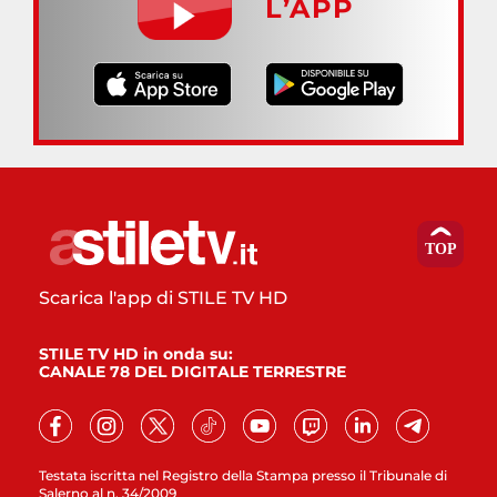
L’APP
Scarica l'app di STILE TV HD
STILE TV HD in onda su:
CANALE 78 DEL DIGITALE TERRESTRE
Testata iscritta nel Registro della Stampa presso il Tribunale di
Salerno al n. 34/2009