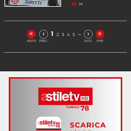
24
«
»
‹
›
1
…
2
3
4
5
INIZIO
PREC.
SUCC.
FINE
SCARICA