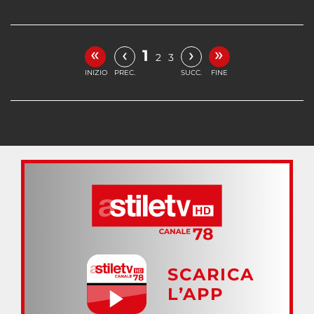
«
»
‹
›
1
2
3
INIZIO
PREC.
SUCC.
FINE
SCARICA
L’APP