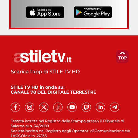
Scarica l'app di STILE TV HD
STILE TV HD in onda su:
CANALE 78 DEL DIGITALE TERRESTRE
Testata iscritta nel Registro della Stampa presso il Tribunale di
Salerno al n. 34/2009
Società iscritta nel Registro degli Operatori di Comunicazione c/o
l’AGCOM al n. 20133