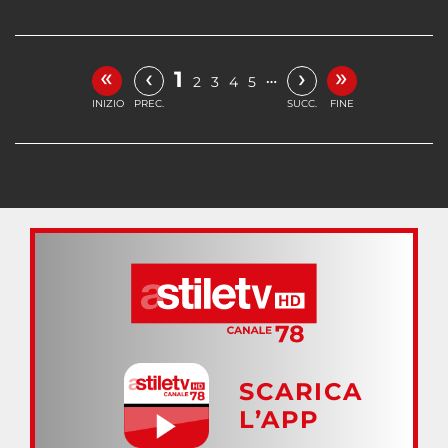
«
»
‹
›
1
…
2
3
4
5
INIZIO
PREC.
SUCC.
FINE
SCARICA
L’APP