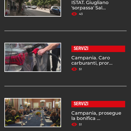
ISTAT. Giugliano
'sorpassa' Sal...
43
SERVIZI
Campania. Caro
carburanti, pror...
51
SERVIZI
Campania, prosegue
la bonifica ...
51