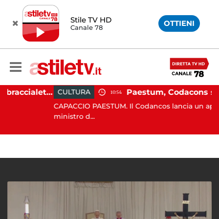
Stile TV HD
OTTIENI
Canale 78
Martina Carbonaro, braccialetto elettronico per i genitori della 14enne uccisa dall'ex
CULTURA
10:54
CAPACCIO PAESTUM. Il Codancos lancia un appello al
ministro d...