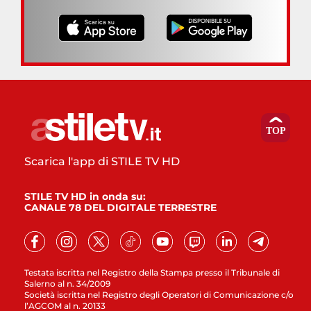
Scarica l'app di STILE TV HD
STILE TV HD in onda su:
CANALE 78 DEL DIGITALE TERRESTRE
Testata iscritta nel Registro della Stampa presso il Tribunale di
Salerno al n. 34/2009
Società iscritta nel Registro degli Operatori di Comunicazione c/o
l’AGCOM al n. 20133