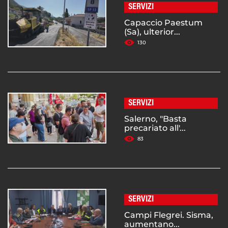
SERVIZI
Capaccio Paestum
(Sa), ulterior...
130
SERVIZI
Salerno, "Basta
precariato all'...
83
SERVIZI
Campi Flegrei. Sisma,
aumentano...