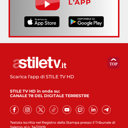
L’APP
Scarica l'app di STILE TV HD
STILE TV HD in onda su:
CANALE 78 DEL DIGITALE TERRESTRE
Testata iscritta nel Registro della Stampa presso il Tribunale di
Salerno al n. 34/2009