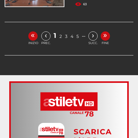
63
«
»
‹
›
1
…
2
3
4
5
INIZIO
PREC.
SUCC.
FINE
SCARICA