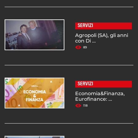
SERVIZI
Agropoli (SA), gli anni
con Di ...
89
SERVIZI
Economia&Finanza,
Eurofinance: ...
118