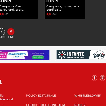
SERVIZI
SERVIZI
Campania. Caro
Campania, prosegue la
carburanti, pror...
bonifica ...
63
64
»
›
UCC.
FINE
lla
POLICY EDITORIALE
WHISTLEBLOWER
Salerno al
CODICE ETICO CONDOTTA
POLICY