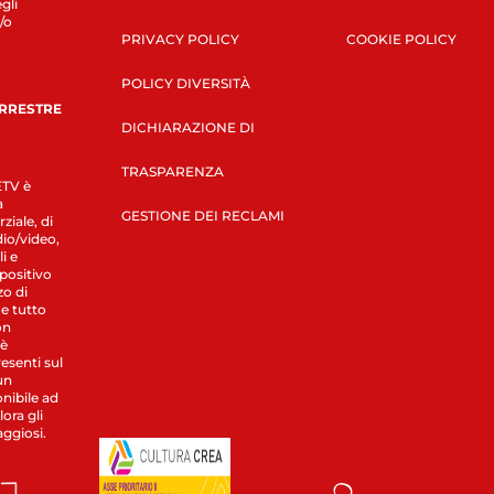
gli
/o
PRIVACY POLICY
COOKIE POLICY
POLICY DIVERSITÀ
ERRESTRE
DICHIARAZIONE DI
TRASPARENZA
LETV è
a
GESTIONE DEI RECLAMI
ziale, di
dio/video,
i e
spositivo
zo di
 e tutto
on
 è
esenti sul
un
nibile ad
ora gli
aggiosi.