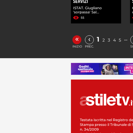
SERVIZI
ISTAT. Giugliano
'sorpassa' Sal...
55
«
‹
1
…
2
3
4
5
INIZIO
PREC.
S
Testata iscritta nel Registro de
Stampa presso il Tribunale di 
n. 34/2009