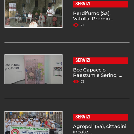
SERVIZI
Perdifumo (Sa).
Vatolla, Premio...
71
SERVIZI
Bcc Capaccio
Paestum e Serino, ...
72
SERVIZI
Agropoli (Sa), cittadini
incate...