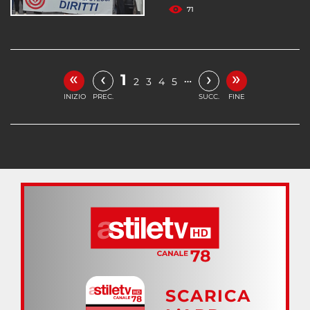
71
«
»
‹
›
1
…
2
3
4
5
INIZIO
PREC.
SUCC.
FINE
SCARICA