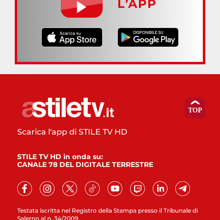
L’APP
Scarica l'app di STILE TV HD
STILE TV HD in onda su:
CANALE 78 DEL DIGITALE TERRESTRE
Testata iscritta nel Registro della Stampa presso il Tribunale di
Salerno al n. 34/2009