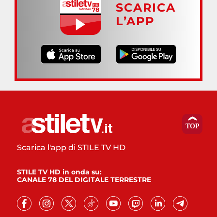
SCARICA
L’APP
Scarica l'app di STILE TV HD
STILE TV HD in onda su:
CANALE 78 DEL DIGITALE TERRESTRE