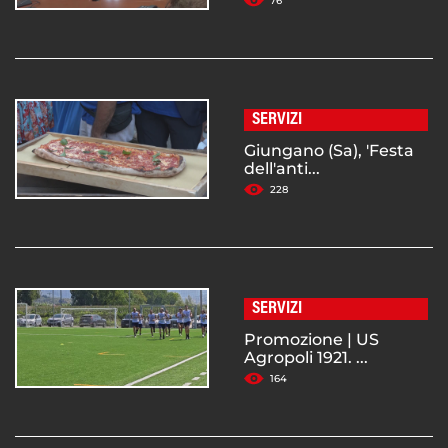
76
SERVIZI
Giungano (Sa), 'Festa
dell'anti...
228
SERVIZI
Promozione | US
Agropoli 1921. ...
164