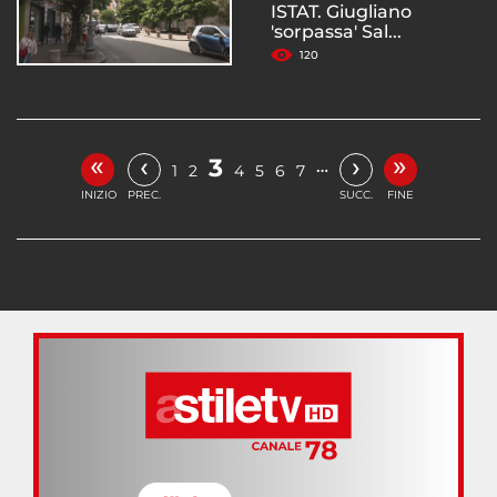
ISTAT. Giugliano
'sorpassa' Sal...
120
«
»
‹
›
3
…
1
2
4
5
6
7
INIZIO
PREC.
SUCC.
FINE