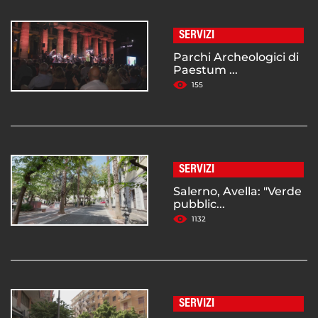
SERVIZI
Parchi Archeologici di
Paestum ...
155
SERVIZI
Salerno, Avella: "Verde
pubblic...
1132
SERVIZI