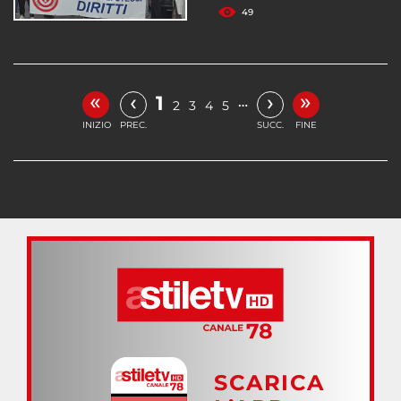
49
«
»
‹
›
1
…
2
3
4
5
INIZIO
PREC.
SUCC.
FINE
SCARICA