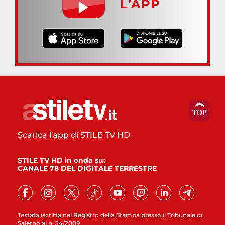
L’APP
Scarica l'app di STILE TV HD
STILE TV HD in onda su:
CANALE 78 DEL DIGITALE TERRESTRE
Testata iscritta nel Registro della Stampa presso il Tribunale di
Salerno al n. 34/2009