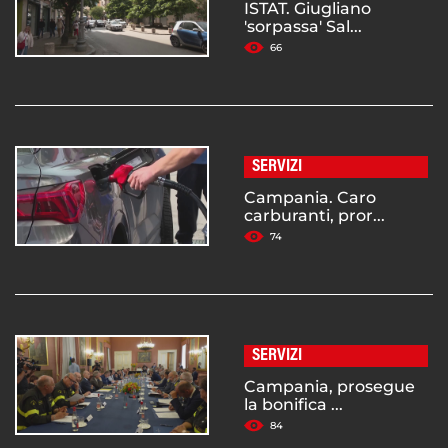
ISTAT. Giugliano
'sorpassa' Sal...
66
SERVIZI
Campania. Caro
carburanti, pror...
74
SERVIZI
Campania, prosegue
la bonifica ...
84