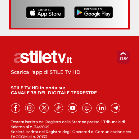
Scarica l'app di STILE TV HD
STILE TV HD in onda su:
CANALE 78 DEL DIGITALE TERRESTRE
Testata iscritta nel Registro della Stampa presso il Tribunale di
Salerno al n. 34/2009
Società iscritta nel Registro degli Operatori di Comunicazione c/o
l’AGCOM al n. 20133