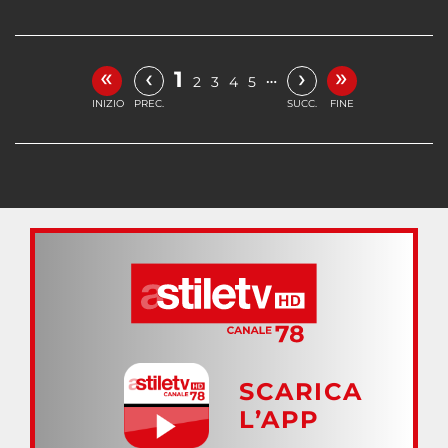
«
»
‹
›
1
…
2
3
4
5
INIZIO
PREC.
SUCC.
FINE
SCARICA
L’APP