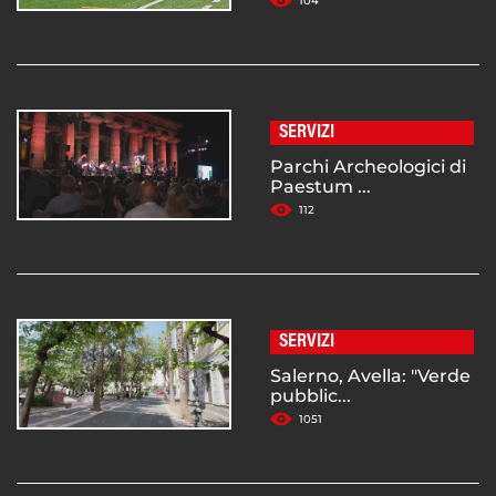
104
SERVIZI
Parchi Archeologici di
Paestum ...
112
SERVIZI
Salerno, Avella: "Verde
pubblic...
1051