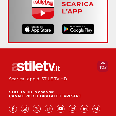
SCARICA
L’APP
Scarica l'app di STILE TV HD
STILE TV HD in onda su:
CANALE 78 DEL DIGITALE TERRESTRE