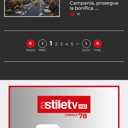
Campania, prosegue
la bonifica ...
91
«
»
‹
›
1
…
2
3
4
5
INIZIO
PREC.
SUCC.
FINE