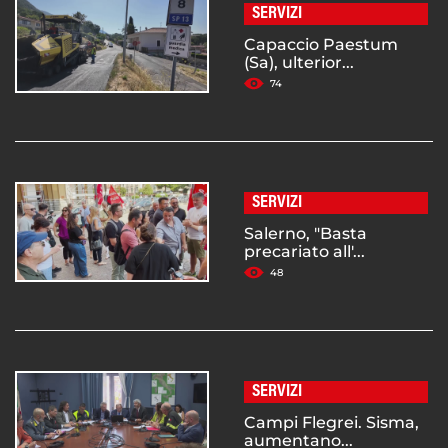
SERVIZI
Capaccio Paestum
(Sa), ulterior...
74
SERVIZI
Salerno, "Basta
precariato all'...
48
SERVIZI
Campi Flegrei. Sisma,
aumentano...