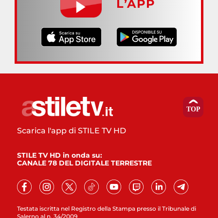
L’APP
Scarica l'app di STILE TV HD
STILE TV HD in onda su:
CANALE 78 DEL DIGITALE TERRESTRE
Testata iscritta nel Registro della Stampa presso il Tribunale di
Salerno al n. 34/2009