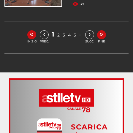
39
«
»
‹
›
1
…
2
3
4
5
INIZIO
PREC.
SUCC.
FINE
SCARICA