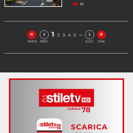
62
«
»
‹
›
1
…
2
3
4
5
INIZIO
PREC.
SUCC.
FINE
SCARICA