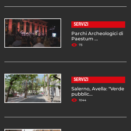
SERVIZI
Parchi Archeologici di
Paestum ...
73
SERVIZI
Salerno, Avella: "Verde
pubblic...
1044