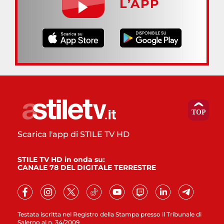
L’APP
Scarica l'app di STILE TV HD
STILE TV HD in onda su:
CANALE 78 DEL DIGITALE TERRESTRE
Testata iscritta nel Registro della Stampa presso il Tribunale di
Salerno al n. 34/2009